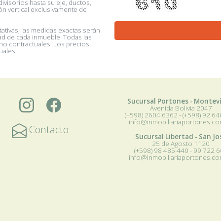
visorios hasta su eje, ductos,
ón vertical exclusivamente de
tivas, las medidas exactas serán
dad de cada inmueble. Todas las
 no contractuales. Los precios
uales.
Sucursal Portones - Montev
Avenida Bolivia 2047
(+598) 2604 6362 - (+598) 92 6
info@inmobiliariaportones.co
Contacto
Sucursal Libertad - San Jo
25 de Agosto 1120
(+598) 98 485 440 - 99 722 
info@inmobiliariaportones.co