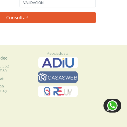
Asociados a
ideo
46 362
m.uy
sé
609
m.uy