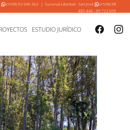
o
(+598) 92 646 362
| Sucursal Libertad - San José
(+598) 98
485 440 - 99 722 609
ROYECTOS
ESTUDIO JURÍDICO
Siguiente