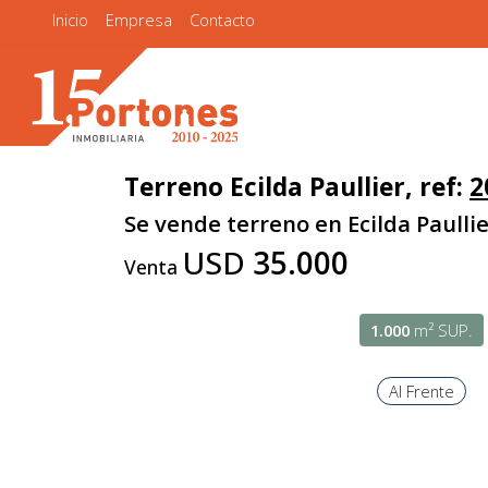
Inicio
Empresa
Contacto
Terreno Ecilda Paullier, ref:
2
Se vende terreno en Ecilda Paullie
USD
35.000
Venta
1.000
m² SUP.
Al Frente