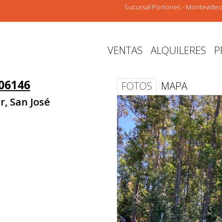
Sucursal Portones - Montevide
VENTAS
ALQUILERES
P
06146
FOTOS
MAPA
r, San José
Anterior